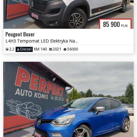
85 900
PLN
Peugeot Boxer
L4H3 Tempomat LED Elektryka Navi Regulowane Zawieszenie Hak
2.2
Diesel
KM 140
2021
56000