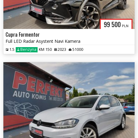
99 500
PLN
Cupra Formentor
Full LED Radar Asystent Navi Kamera
1.5
Benzyna
KM 150
2023
51000