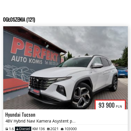
OGŁOSZENIA (121)
93 900
PLN
Hyundai Tucson
48V Hybrid Navi Kamera Asystent pasa
1.6
Diesel
KM 136
2021
103000