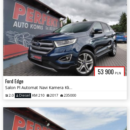
53 900
PLN
Ford Edge
Salon Pl Automat Navi Kamera Klimatronik El.klapa Sensor PDC Hak Alu
2.0
Diesel
KM 210
2017
235000