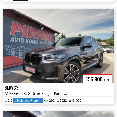
156 900
PLN
BMW X3
M Pakiet Hak X Drive Plug In Panorama
2.0
Hybryda Plug-in
KM 292
2022
81000