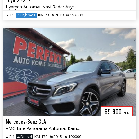
Hybryda Automat Navi Radar Asystent
1.5
Hybryda
KM 73
2018
153000
65 900
PLN
Mercedes-Benz GLA
AMG Line Panorama Automat Kamera Navi
2.1
Diesel
KM 170
2015
190000