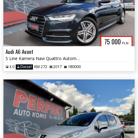
75 000
PLN
Audi A6 Avant
S Line Kamera Navi Quattro Automat Matrix
3.0
Diesel
KM 272
2017
180000