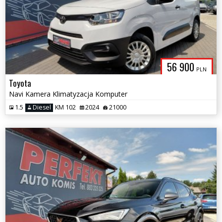
56 900
PLN
Toyota
Navi Kamera Klimatyzacja Komputer
1.5
Diesel
KM 102
2024
21000