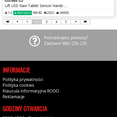
Lift LED Navi Tablet Sensor Hands Free Elektryka PDC
1.2
Benzyna
KM 82
2022
36000
1
2
3
4
5
Potrzebujesz pomocy?
Zadzwoń 883-225-225
INFORMACJE
Polityka prywatności
Polityka cookies
Klauzula informacyjna RODO
Reklamacje
GODZINY OTWARCIA