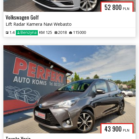
52 800
PLN
Volkswagen Golf
Lift Radar Kamera Navi Webasto
1.4
Benzyna
KM 125
2018
115000
43 900
PLN
Toyota Yaris