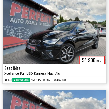
54 900
PLN
Seat Ibiza
Xcellence Full LED Kamera Navi Alu
1.0
Benzyna
KM 115
2020
84000