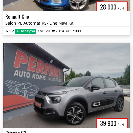
28 900
PLN
Renault Clio
Salon PL Automat RS- Line Navi Kamera Sensor Elektryka PDC Alu
1.2
Benzyna
KM 120
2014
171000
39 900
PLN
Citroën C3