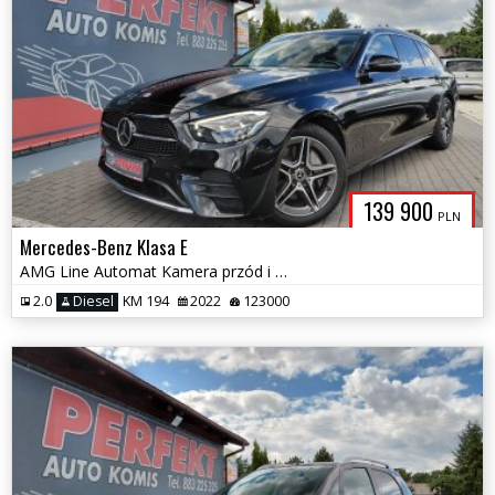
139 900
PLN
Mercedes-Benz Klasa E
AMG Line Automat Kamera przód i tył Full LED
2.0
Diesel
KM 194
2022
123000