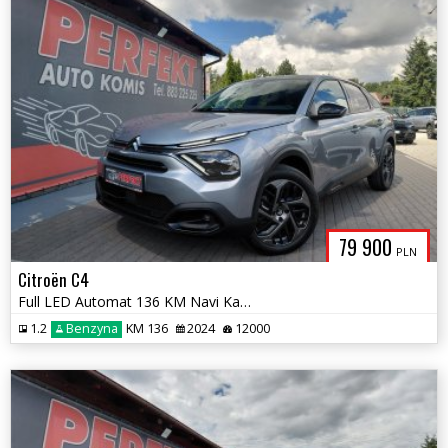
79 900
PLN
Citroën C4
Full LED Automat 136 KM Navi Kamera
1.2
Benzyna
KM 136
2024
12000