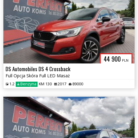
44 900
PLN
DS Automobiles DS 4 Crossback
Full Opcja Skóra Full LED Masaż
1.2
Benzyna
KM 130
2017
89000