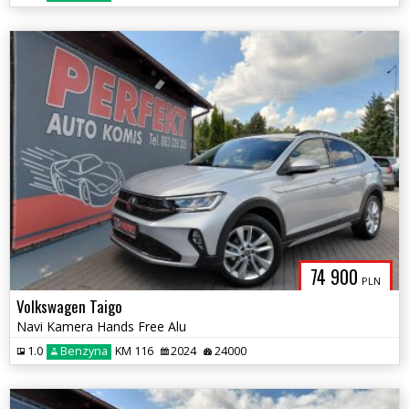
74 900
PLN
Volkswagen Taigo
Navi Kamera Hands Free Alu
1.0
Benzyna
KM 116
2024
24000