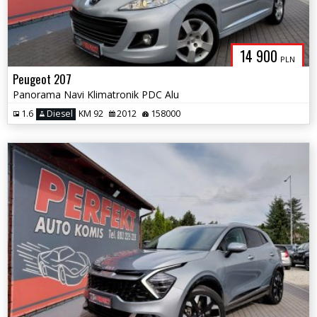
14 900
PLN
Peugeot 207
Panorama Navi Klimatronik PDC Alu
1.6
Diesel
KM 92
2012
158000