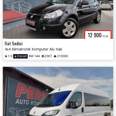
12 900
PLN
Fiat Sedici
4x4 Klimatronik Komputer Alu Hak
1.9
Diesel
KM 144
2007
213000