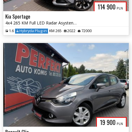
114 900
PLN
Kia Sportage
4x4 265 KM Full LED Radar Asystent Kamera
1.6
Hybryda Plug-in
KM 265
2022
72000
19 900
PLN
Renault Clio