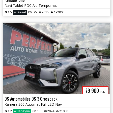
Navi Tablet PDC Alu Tempomat
1.5
Diesel
KM 75
2015
192000
79 900
PLN
DS Automobiles DS 3 Crossback
Kamera 360 Automat Full LED Navi
1.2
Benzyna
KM 130
2024
21000