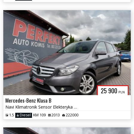
25 900
PLN
Mercedes-Benz Klasa B
Navi Klimatronik Sensor Elekteryka 2xPDC Tempomat Alu
1.5
Diesel
KM 109
2013
222000