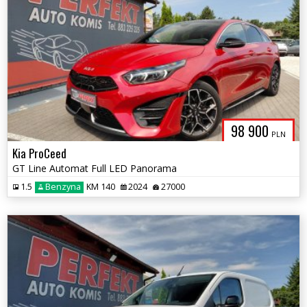
98 900
PLN
Kia ProCeed
GT Line Automat Full LED Panorama
1.5
Benzyna
KM 140
2024
27000