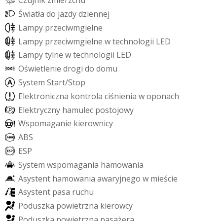
C
z
u
j
n
i
k
z
m
i
e
r
z
c
h
u
Ś
w
i
a
t
ł
a
d
o
j
a
z
d
y
d
z
i
e
n
n
e
j
L
a
m
p
y
p
r
z
e
c
i
w
m
g
i
e
l
n
e
L
a
m
p
y
p
r
z
e
c
i
w
m
g
i
e
l
n
e
w
t
e
c
h
n
o
l
o
g
i
i
L
E
D
L
a
m
p
y
t
y
l
n
e
w
t
e
c
h
n
o
l
o
g
i
i
L
E
D
O
ś
w
i
e
t
l
e
n
i
e
d
r
o
g
i
d
o
d
o
m
u
S
y
s
t
e
m
S
t
a
r
t
/
S
t
o
p
E
l
e
k
t
r
o
n
i
c
z
n
a
k
o
n
t
r
o
l
a
c
i
ś
n
i
e
n
i
a
w
o
p
o
n
a
c
h
E
l
e
k
t
r
y
c
z
n
y
h
a
m
u
l
e
c
p
o
s
t
o
j
o
w
y
W
s
p
o
m
a
g
a
n
i
e
k
i
e
r
o
w
n
i
c
y
A
B
S
E
S
P
S
y
s
t
e
m
w
s
p
o
m
a
g
a
n
i
a
h
a
m
o
w
a
n
i
a
A
s
y
s
t
e
n
t
h
a
m
o
w
a
n
i
a
a
w
a
r
y
j
n
e
g
o
w
m
i
e
ś
c
i
e
A
s
y
s
t
e
n
t
p
a
s
a
r
u
c
h
u
P
o
d
u
s
z
k
a
p
o
w
i
e
t
r
z
n
a
k
i
e
r
o
w
c
y
P
o
d
u
s
z
k
a
p
o
w
i
e
t
r
z
n
a
p
a
s
a
ż
e
r
a