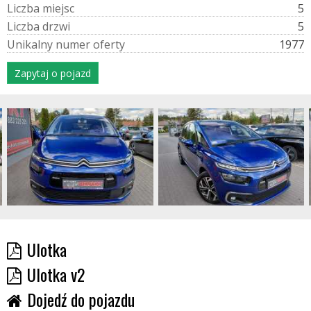
L
i
c
z
b
a
m
i
e
j
s
c
5
L
i
c
z
b
a
d
r
z
w
i
5
U
n
i
k
a
l
n
y
n
u
m
e
r
o
f
e
r
t
y
1977
Zapytaj o pojazd
Ulotka
Ulotka v2
Dojedź do pojazdu