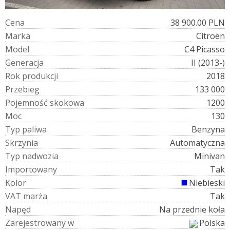
C
e
n
a
38 900.00 PLN
M
a
r
k
a
Citroën
M
o
d
e
l
C4 Picasso
G
e
n
e
r
a
c
j
a
II (2013-)
R
o
k
p
r
o
d
u
k
c
j
i
2018
P
r
z
e
b
i
e
g
133 000
P
o
j
e
m
n
o
ś
ć
s
k
o
k
o
w
a
1200
M
o
c
130
T
y
p
p
a
l
i
w
a
Benzyna
S
k
r
z
y
n
i
a
Automatyczna
T
y
p
n
a
d
w
o
z
i
a
Minivan
I
m
p
o
r
t
o
w
a
n
y
Tak
K
o
l
o
r
Niebieski
V
A
T
m
a
r
ż
a
Tak
N
a
p
ę
d
Na przednie koła
Z
a
r
e
j
e
s
t
r
o
w
a
n
y
w
Polska