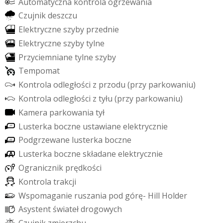
A
u
t
o
m
a
t
y
c
z
n
a
k
o
n
t
r
o
l
a
o
g
r
z
e
w
a
n
i
a
C
z
u
j
n
i
k
d
e
s
z
c
z
u
E
l
e
k
t
r
y
c
z
n
e
s
z
y
b
y
p
r
z
e
d
n
i
e
E
l
e
k
t
r
y
c
z
n
e
s
z
y
b
y
t
y
l
n
e
P
r
z
y
c
i
e
m
n
i
a
n
e
t
y
l
n
e
s
z
y
b
y
T
e
m
p
o
m
a
t
K
o
n
t
r
o
l
a
o
d
l
e
g
ł
o
ś
c
i
z
p
r
z
o
d
u
(
p
r
z
y
p
a
r
k
o
w
a
n
i
u
)
K
o
n
t
r
o
l
a
o
d
l
e
g
ł
o
ś
c
i
z
t
y
ł
u
(
p
r
z
y
p
a
r
k
o
w
a
n
i
u
)
K
a
m
e
r
a
p
a
r
k
o
w
a
n
i
a
t
y
ł
L
u
s
t
e
r
k
a
b
o
c
z
n
e
u
s
t
a
w
i
a
n
e
e
l
e
k
t
r
y
c
z
n
i
e
P
o
d
g
r
z
e
w
a
n
e
l
u
s
t
e
r
k
a
b
o
c
z
n
e
L
u
s
t
e
r
k
a
b
o
c
z
n
e
s
k
ł
a
d
a
n
e
e
l
e
k
t
r
y
c
z
n
i
e
O
g
r
a
n
i
c
z
n
i
k
p
r
ę
d
k
o
ś
c
i
K
o
n
t
r
o
l
a
t
r
a
k
c
j
i
W
s
p
o
m
a
g
a
n
i
e
r
u
s
z
a
n
i
a
p
o
d
g
ó
r
ę
-
H
i
l
l
H
o
l
d
e
r
A
s
y
s
t
e
n
t
ś
w
i
a
t
e
ł
d
r
o
g
o
w
y
c
h