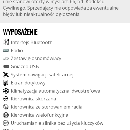
i nie stanowi oferty w myśl art. 66, § 1. Kodeksu
Cywilnego. Sprzedający nie odpowiada za ewentualne
błędy lub nieaktualność ogłoszenia.
WYPOSAŻENIE
I
n
t
e
r
f
e
j
s
B
l
u
e
t
o
o
t
h
R
a
d
i
o
Z
e
s
t
a
w
g
ł
o
ś
n
o
m
ó
w
i
ą
c
y
G
n
i
a
z
d
o
U
S
B
S
y
s
t
e
m
n
a
w
i
g
a
c
j
i
s
a
t
e
l
i
t
a
r
n
e
j
E
k
r
a
n
d
o
t
y
k
o
w
y
K
l
i
m
a
t
y
z
a
c
j
a
a
u
t
o
m
a
t
y
c
z
n
a
,
d
w
u
s
t
r
e
f
o
w
a
K
i
e
r
o
w
n
i
c
a
s
k
ó
r
z
a
n
a
K
i
e
r
o
w
n
i
c
a
z
e
s
t
e
r
o
w
a
n
i
e
m
r
a
d
i
a
K
i
e
r
o
w
n
i
c
a
w
i
e
l
o
f
u
n
k
c
y
j
n
a
U
r
u
c
h
a
m
i
a
n
i
e
s
i
l
n
i
k
a
b
e
z
u
ż
y
c
i
a
k
l
u
c
z
y
k
ó
w