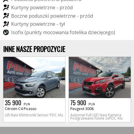
K
u
r
t
y
n
y
p
o
w
i
e
t
r
z
n
e
-
p
r
z
ó
d
B
o
c
z
n
e
p
o
d
u
s
z
k
i
p
o
w
i
e
t
r
z
n
e
-
p
r
z
ó
d
K
u
r
t
y
n
y
p
o
w
i
e
t
r
z
n
e
-
t
y
ł
I
s
o
f
i
x
(
p
u
n
k
t
y
m
o
c
o
w
a
n
i
a
f
o
t
e
l
i
k
a
d
z
i
e
c
i
ę
c
e
g
o
)
INNE NASZE PROPOZYCJE
35 900
75 900
PLN
PLN
Citroën C4 Picasso
Peugeot 3008
Lift Navi Klimtronik Sensor PDC Alu
Automat Full LED Navi Kamera
Podgrzewane fotele 2xPDC Alu