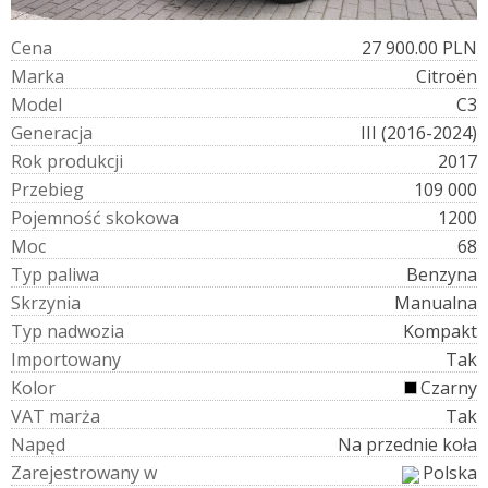
C
e
n
a
27 900.00 PLN
M
a
r
k
a
Citroën
M
o
d
e
l
C3
G
e
n
e
r
a
c
j
a
III (2016-2024)
R
o
k
p
r
o
d
u
k
c
j
i
2017
P
r
z
e
b
i
e
g
109 000
P
o
j
e
m
n
o
ś
ć
s
k
o
k
o
w
a
1200
M
o
c
68
T
y
p
p
a
l
i
w
a
Benzyna
S
k
r
z
y
n
i
a
Manualna
T
y
p
n
a
d
w
o
z
i
a
Kompakt
I
m
p
o
r
t
o
w
a
n
y
Tak
K
o
l
o
r
Czarny
V
A
T
m
a
r
ż
a
Tak
N
a
p
ę
d
Na przednie koła
Z
a
r
e
j
e
s
t
r
o
w
a
n
y
w
Polska