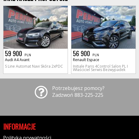
59 900
56 900
PLN
PLN
Audi A4 Avant
Renault Espace
S Line Automat Navi Skóra 2xPDC
Initiale Paris 4Control Salon PL I
Właściciel Serwis Bezwypadek
Potrzebujesz pomocy?
Zadzwoń 883-225-225
INFORMACJE
Polityka prywatności