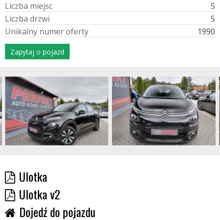
L
i
c
z
b
a
m
i
e
j
s
c
5
L
i
c
z
b
a
d
r
z
w
i
5
U
n
i
k
a
l
n
y
n
u
m
e
r
o
f
e
r
t
y
1990
Zapytaj o pojazd
Ulotka
Ulotka v2
Dojedź do pojazdu