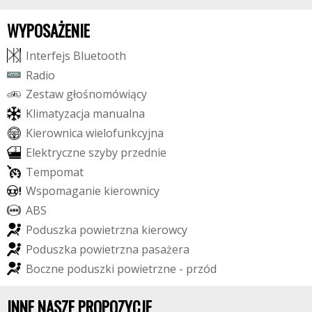
WYPOSAŻENIE
I
n
t
e
r
f
e
j
s
B
l
u
e
t
o
o
t
h
R
a
d
i
o
Z
e
s
t
a
w
g
ł
o
ś
n
o
m
ó
w
i
ą
c
y
K
l
i
m
a
t
y
z
a
c
j
a
m
a
n
u
a
l
n
a
K
i
e
r
o
w
n
i
c
a
w
i
e
l
o
f
u
n
k
c
y
j
n
a
E
l
e
k
t
r
y
c
z
n
e
s
z
y
b
y
p
r
z
e
d
n
i
e
T
e
m
p
o
m
a
t
W
s
p
o
m
a
g
a
n
i
e
k
i
e
r
o
w
n
i
c
y
A
B
S
P
o
d
u
s
z
k
a
p
o
w
i
e
t
r
z
n
a
k
i
e
r
o
w
c
y
P
o
d
u
s
z
k
a
p
o
w
i
e
t
r
z
n
a
p
a
s
a
ż
e
r
a
B
o
c
z
n
e
p
o
d
u
s
z
k
i
p
o
w
i
e
t
r
z
n
e
-
p
r
z
ó
d
INNE NASZE PROPOZYCJE