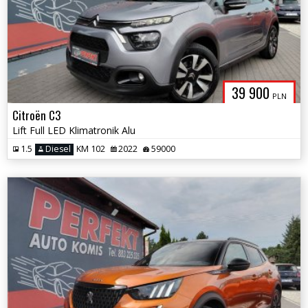
39 900
PLN
Citroën C3
Lift Full LED Klimatronik Alu
1.5
Diesel
KM 102
2022
59000