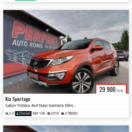
29 900
PLN
Kia Sportage
Salon Polska 4x4 Navi Kamera Klimatronik
2.0
Diesel
KM 136
2010
278000