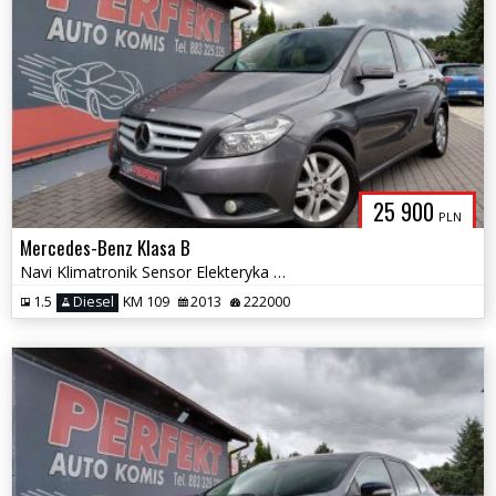
25 900
PLN
Mercedes-Benz Klasa B
Navi Klimatronik Sensor Elekteryka 2xPDC Tempomat Alu
1.5
Diesel
KM 109
2013
222000