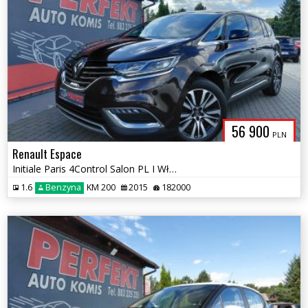
56 900
PLN
Renault Espace
Initiale Paris 4Control Salon PL I Właściciel Serwis Bezwypadek
1.6
Benzyna
KM 200
2015
182000