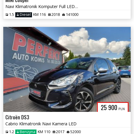
Navi Klimatronik Komputer Full LED PDC
1.5
Diesel
KM 116
2018
141000
25 900
PLN
Citroën DS3
Cabrio Klimatronik Navi Kamera LED
1.2
Benzyna
KM 110
2017
52000