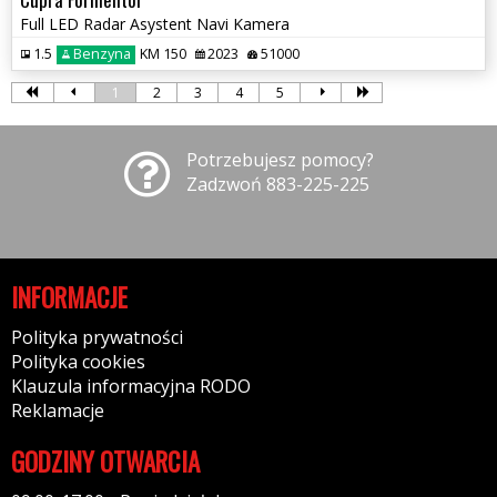
Full LED Radar Asystent Navi Kamera
1.5
Benzyna
KM 150
2023
51000
1
2
3
4
5
Potrzebujesz pomocy?
Zadzwoń 883-225-225
INFORMACJE
Polityka prywatności
Polityka cookies
Klauzula informacyjna RODO
Reklamacje
GODZINY OTWARCIA