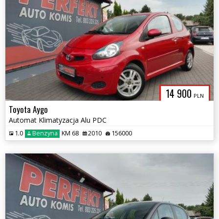
14 900
PLN
Toyota Aygo
Automat Klimatyzacja Alu PDC
1.0
Benzyna
KM 68
2010
156000