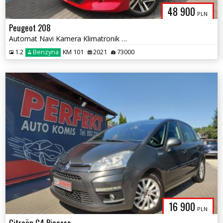
48 900
PLN
Peugeot 208
Automat Navi Kamera Klimatronik PDC Alu
1.2
Benzyna
KM 101
2021
73000
16 900
PLN
Citroën C4 Picasso