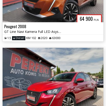
64 900
PLN
Peugeot 2008
GT Line Navi Kamera Full LED Asystent pasa
1.5
Diesel
KM 102
2020
63000