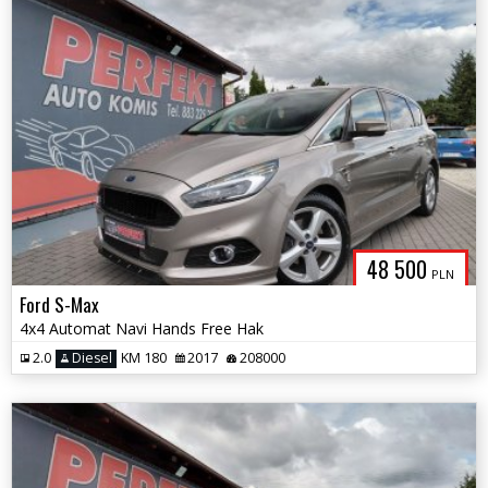
48 500
PLN
Ford S-Max
4x4 Automat Navi Hands Free Hak
2.0
Diesel
KM 180
2017
208000