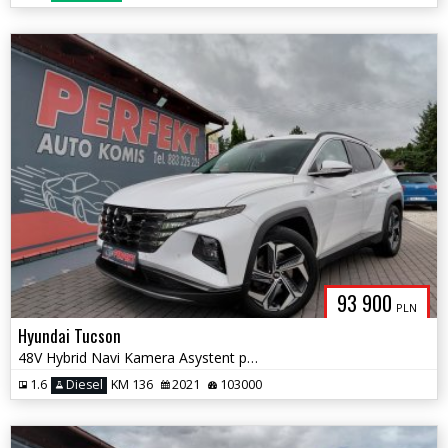
93 900
PLN
Hyundai Tucson
48V Hybrid Navi Kamera Asystent pasa
1.6
Diesel
KM 136
2021
103000