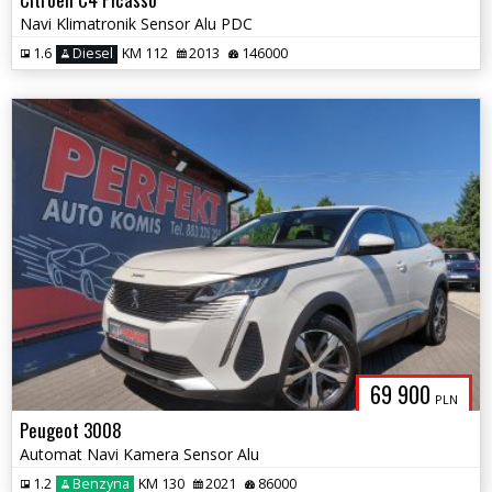
Navi Klimatronik Sensor Alu PDC
1.6
Diesel
KM 112
2013
146000
69 900
PLN
Peugeot 3008
Automat Navi Kamera Sensor Alu
1.2
Benzyna
KM 130
2021
86000