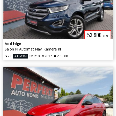
53 900
PLN
Ford Edge
Salon Pl Automat Navi Kamera Klimatronik El.klapa Sensor PDC Hak Alu
2.0
Diesel
KM 210
2017
235000