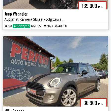
139 000
PLN
Jeep Wrangler
Automat Kamera Skóra Podgrzewane fotele
2.0
Benzyna
KM 272
2021
40000
36 900
PLN
MINI Cooper