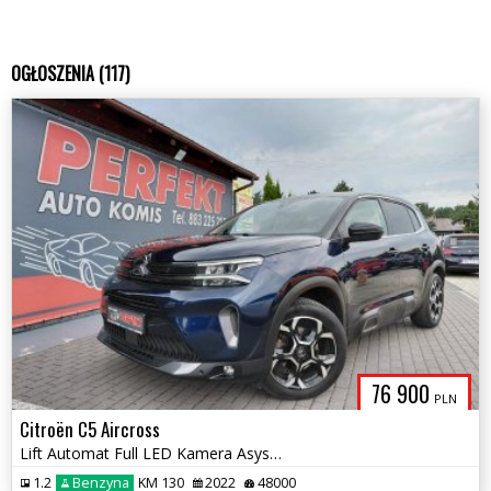
OGŁOSZENIA (117)
76 900
PLN
Citroën C5 Aircross
Lift Automat Full LED Kamera Asystent Radar
1.2
Benzyna
KM 130
2022
48000