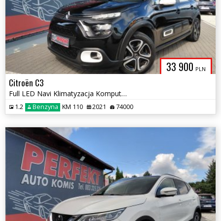
33 900
PLN
Citroën C3
Full LED Navi Klimatyzacja Komputer Tempomat
1.2
Benzyna
KM 110
2021
74000