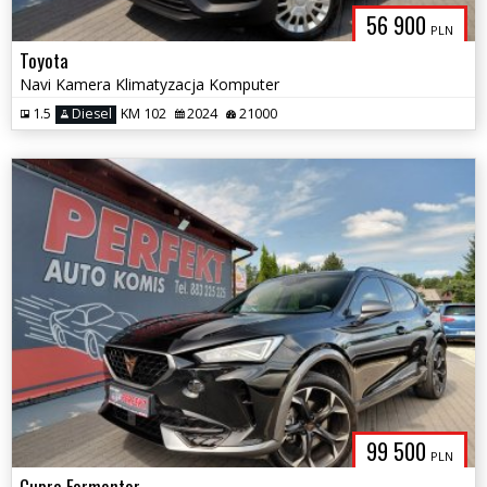
56 900
PLN
Toyota
Navi Kamera Klimatyzacja Komputer
1.5
Diesel
KM 102
2024
21000
99 500
PLN
Cupra Formentor