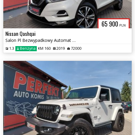
65 900
PLN
Nissan Qashqai
Salon Pl Bezwypadkowy Automat Navi Kamera Sensor Elektryka 2xPDC Alu
1.3
Benzyna
KM 160
2019
72000