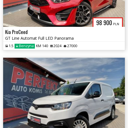
98 900
PLN
Kia ProCeed
GT Line Automat Full LED Panorama
1.5
Benzyna
KM 140
2024
27000