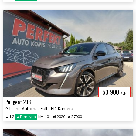
53 900
PLN
Peugeot 208
GT Line Automat Full LED Kamera Asystent prowadzenia
1.2
Benzyna
KM 101
2020
37000