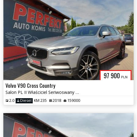
97 900
PLN
Volvo V90 Cross Country
Salon PL II Właściciel Seriwoswany Bezwypadkowy
2.0
Diesel
KM 235
2018
159000