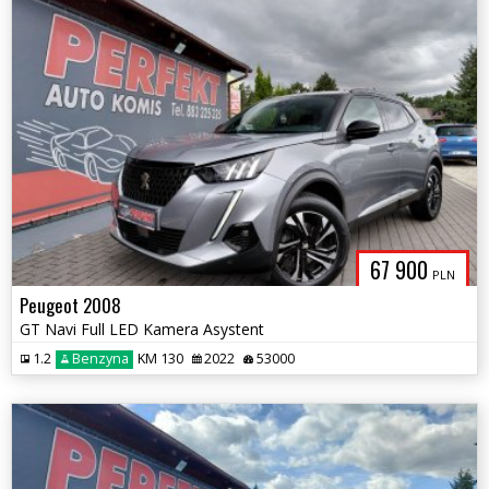
67 900
PLN
Peugeot 2008
GT Navi Full LED Kamera Asystent
1.2
Benzyna
KM 130
2022
53000