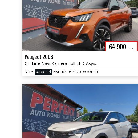
64 900
PLN
Peugeot 2008
GT Line Navi Kamera Full LED Asystent pasa
1.5
Diesel
KM 102
2020
63000