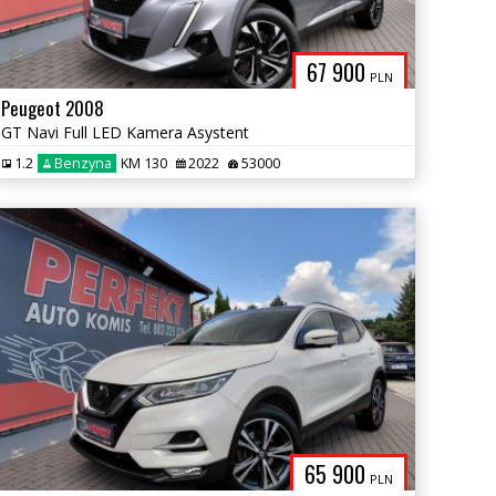
67 900
PLN
Peugeot 2008
GT Navi Full LED Kamera Asystent
1.2
Benzyna
KM 130
2022
53000
65 900
PLN