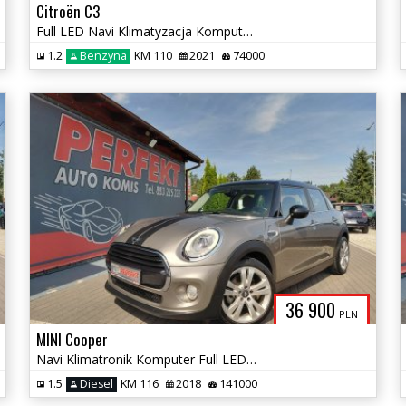
Citroën C3
Full LED Navi Klimatyzacja Komputer Tempomat
1.2
Benzyna
KM 110
2021
74000
36 900
PLN
MINI Cooper
Navi Klimatronik Komputer Full LED PDC
1.5
Diesel
KM 116
2018
141000