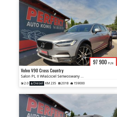
97 900
PLN
Volvo V90 Cross Country
Salon PL II Właściciel Seriwoswany Bezwypadkowy
2.0
Diesel
KM 235
2018
159000