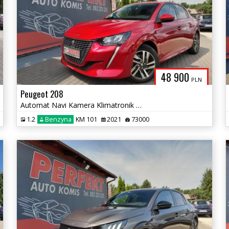
48 900
PLN
Peugeot 208
Automat Navi Kamera Klimatronik PDC Alu
1.2
Benzyna
KM 101
2021
73000