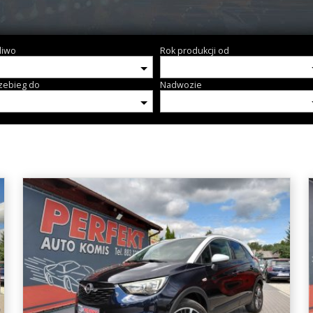
liwo
Rok produkcji od
zebieg do
Nadwozie