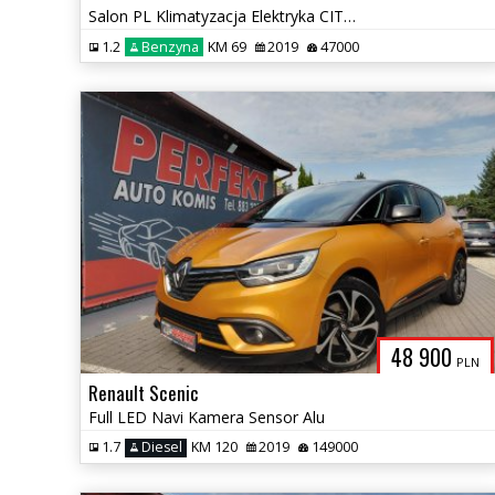
Salon PL Klimatyzacja Elektryka CITY Bezwypadkowa
1.2
Benzyna
KM 69
2019
47000
48 900
PLN
Renault Scenic
Full LED Navi Kamera Sensor Alu
1.7
Diesel
KM 120
2019
149000