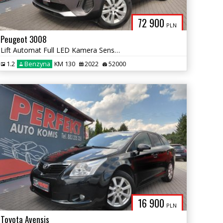
72 900
PLN
Peugeot 3008
Lift Automat Full LED Kamera Sensor Elektryka Ks.Serwisowa PDC Alu
1.2
Benzyna
KM 130
2022
52000
16 900
PLN
Toyota Avensis