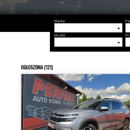
Marka
Pa
Model
Pr
OGŁOSZENIA (121)