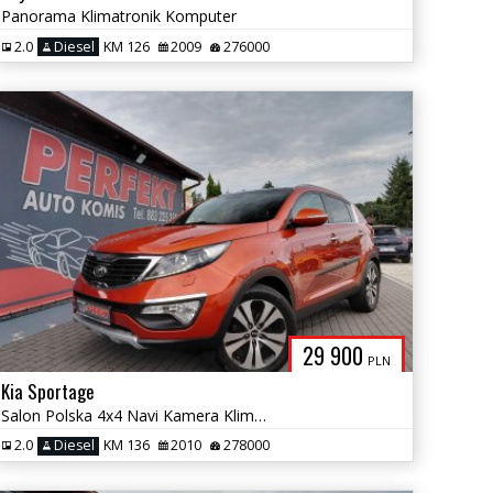
Panorama Klimatronik Komputer
2.0
Diesel
KM 126
2009
276000
29 900
PLN
Kia Sportage
Salon Polska 4x4 Navi Kamera Klimatronik
2.0
Diesel
KM 136
2010
278000