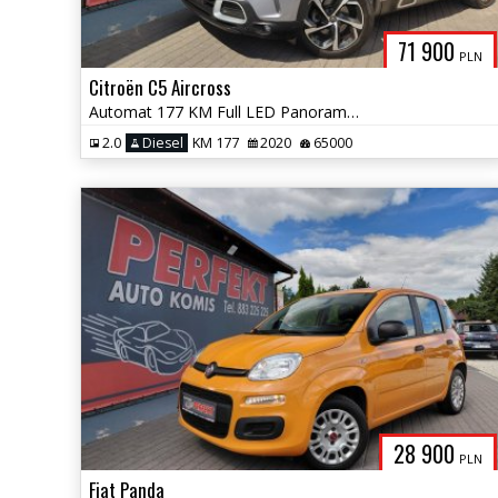
71 900
PLN
Citroën C5 Aircross
Automat 177 KM Full LED Panorama Kamera 360 Elektryka 2xPDC Alu
2.0
Diesel
KM 177
2020
65000
28 900
PLN
Fiat Panda