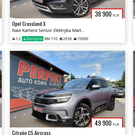
38 900
PLN
Opel Crossland X
Navi Kamera Sensor Elektryka Marte pole 2xPDC Alu
1.2
Benzyna
KM 110
2018
73000
49 900
PLN
Citroën C5 Aircross