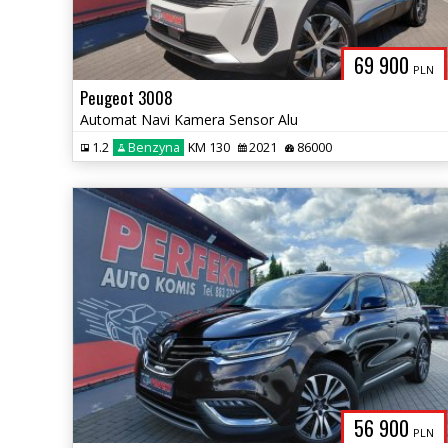
69 900
PLN
Peugeot 3008
Automat Navi Kamera Sensor Alu
1.2
Benzyna
KM 130
2021
86000
56 900
PLN