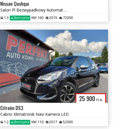
Nissan Qashqai
Salon Pl Bezwypadkowy Automat Navi Kamera Sensor Elektryka 2xPDC Alu
1.3
Benzyna
KM 160
2019
72000
25 900
PLN
Citroën DS3
Cabrio Klimatronik Navi Kamera LED
1.2
Benzyna
KM 110
2017
52000