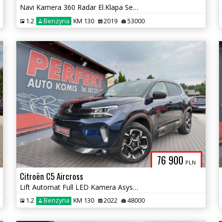
Navi Kamera 360 Radar El.Klapa Sensor Elektryka 2xPDC Alu
1.2
Benzyna
KM 130
2019
53000
76 900
PLN
Citroën C5 Aircross
Lift Automat Full LED Kamera Asystent Radar
1.2
Benzyna
KM 130
2022
48000