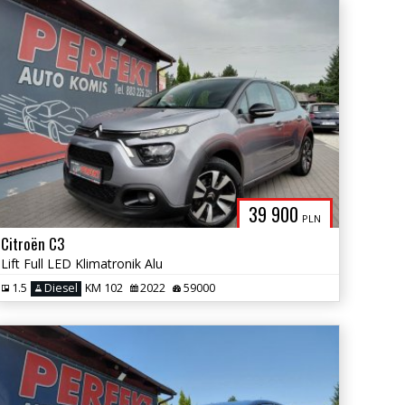
39 900
PLN
Citroën C3
Lift Full LED Klimatronik Alu
1.5
Diesel
KM 102
2022
59000