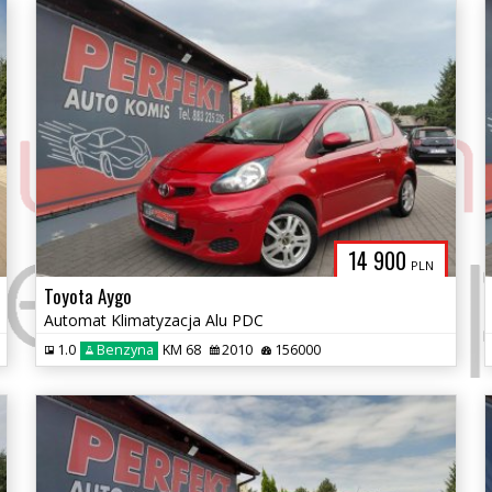
14 900
PLN
Toyota Aygo
Automat Klimatyzacja Alu PDC
1.0
Benzyna
KM 68
2010
156000