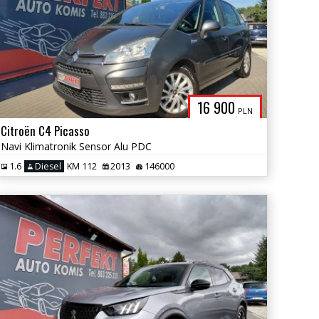
16 900
PLN
Citroën C4 Picasso
Navi Klimatronik Sensor Alu PDC
1.6
Diesel
KM 112
2013
146000