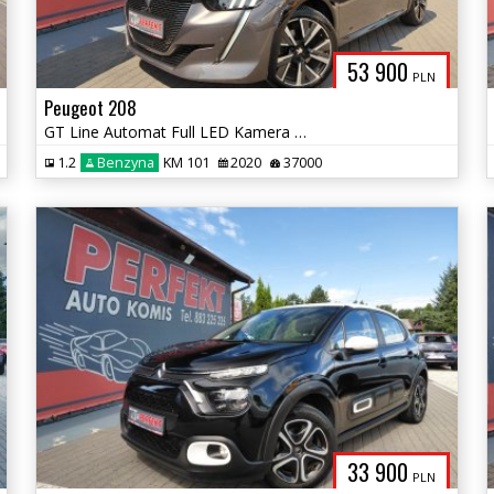
53 900
PLN
Peugeot 208
GT Line Automat Full LED Kamera Asystent prowadzenia
1.2
Benzyna
KM 101
2020
37000
33 900
PLN