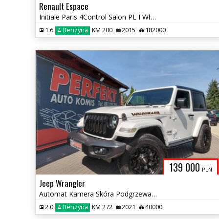
Renault Espace
Initiale Paris 4Control Salon PL I Właściciel Serwis Bezwypadek
1.6
Benzyna
KM 200
2015
182000
139 000
PLN
Jeep Wrangler
Automat Kamera Skóra Podgrzewane fotele
2.0
Benzyna
KM 272
2021
40000