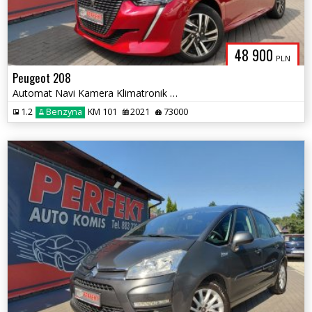
48 900
PLN
Peugeot 208
Automat Navi Kamera Klimatronik PDC Alu
1.2
Benzyna
KM 101
2021
73000