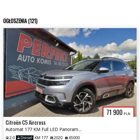
OGŁOSZENIA (121)
71 900
PLN
Citroën C5 Aircross
Automat 177 KM Full LED Panorama Kamera 360 Elektryka 2xPDC Alu
2.0
Diesel
KM 177
2020
65000