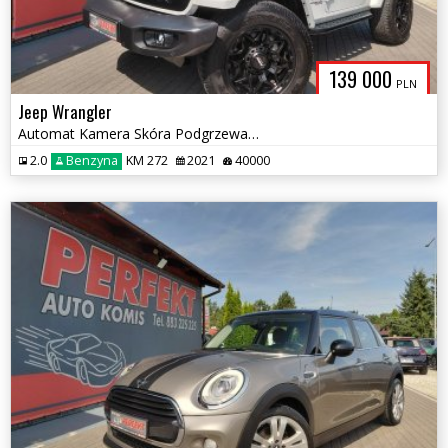
139 000
PLN
Jeep Wrangler
Automat Kamera Skóra Podgrzewane fotele
2.0
Benzyna
KM 272
2021
40000