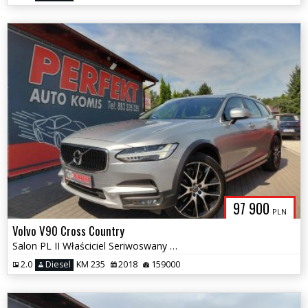
97 900
PLN
Volvo V90 Cross Country
Salon PL II Właściciel Seriwoswany Bezwypadkowy
2.0
Diesel
KM 235
2018
159000