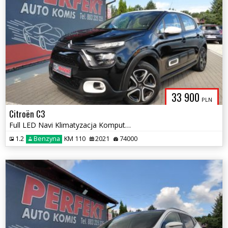
33 900
PLN
Citroën C3
Full LED Navi Klimatyzacja Komputer Tempomat
1.2
Benzyna
KM 110
2021
74000