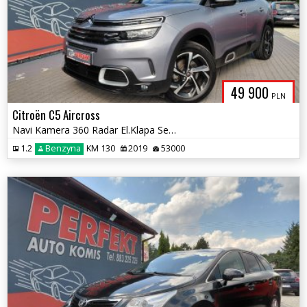
49 900
PLN
Citroën C5 Aircross
Navi Kamera 360 Radar El.Klapa Sensor Elektryka 2xPDC Alu
1.2
Benzyna
KM 130
2019
53000