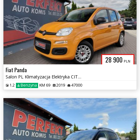
28 900
PLN
Fiat Panda
Salon PL Klimatyzacja Elektryka CITY Bezwypadkowa
1.2
Benzyna
KM 69
2019
47000