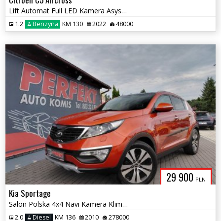
Lift Automat Full LED Kamera Asystent Radar
1.2
Benzyna
KM 130
2022
48000
29 900
PLN
Kia Sportage
Salon Polska 4x4 Navi Kamera Klimatronik
2.0
Diesel
KM 136
2010
278000