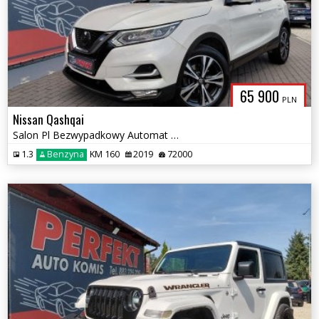
65 900
PLN
Nissan Qashqai
Salon Pl Bezwypadkowy Automat Navi Kamera Sensor Elektryka 2xPDC Alu
1.3
Benzyna
KM 160
2019
72000