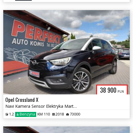
38 900
PLN
Opel Crossland X
Navi Kamera Sensor Elektryka Marte pole 2xPDC Alu
1.2
Benzyna
KM 110
2018
73000