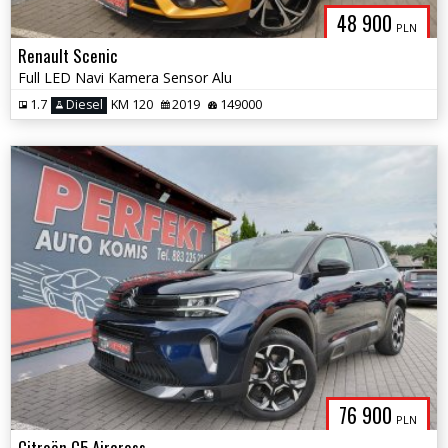
48 900
PLN
Renault Scenic
Full LED Navi Kamera Sensor Alu
1.7
Diesel
KM 120
2019
149000
76 900
PLN
Citroën C5 Aircross