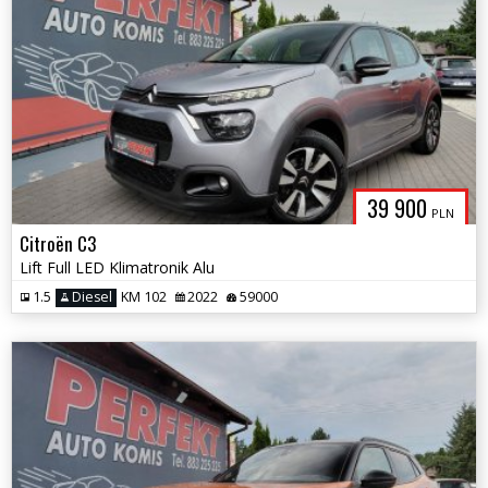
39 900
PLN
Citroën C3
Lift Full LED Klimatronik Alu
1.5
Diesel
KM 102
2022
59000