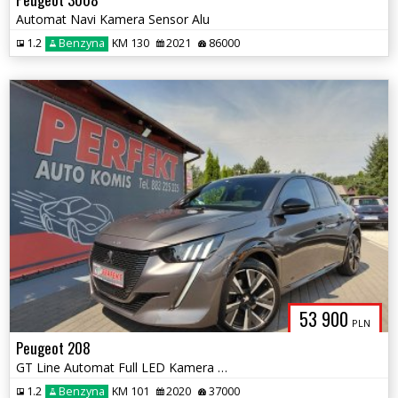
Automat Navi Kamera Sensor Alu
1.2
Benzyna
KM 130
2021
86000
53 900
PLN
Peugeot 208
GT Line Automat Full LED Kamera Asystent prowadzenia
1.2
Benzyna
KM 101
2020
37000