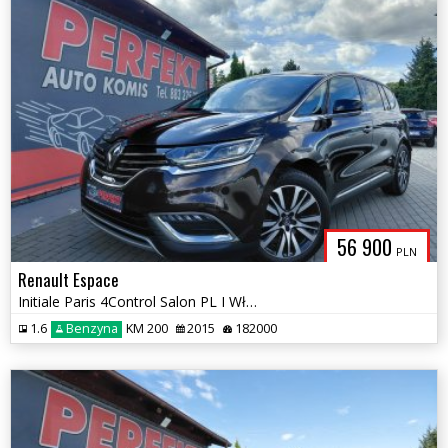
56 900
PLN
Renault Espace
Initiale Paris 4Control Salon PL I Właściciel Serwis Bezwypadek
1.6
Benzyna
KM 200
2015
182000