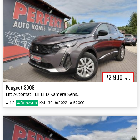
72 900
PLN
Peugeot 3008
Lift Automat Full LED Kamera Sensor Elektryka Ks.Serwisowa PDC Alu
1.2
Benzyna
KM 130
2022
52000