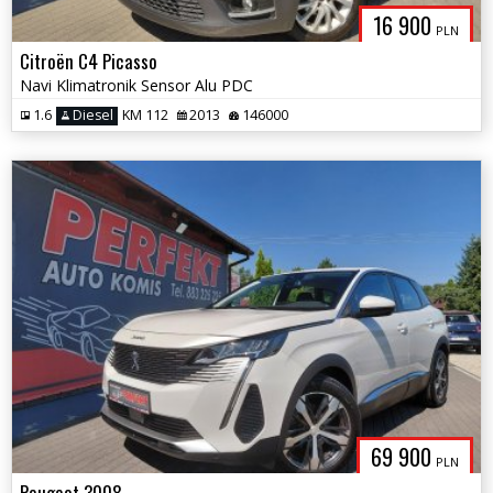
16 900
PLN
Citroën C4 Picasso
Navi Klimatronik Sensor Alu PDC
1.6
Diesel
KM 112
2013
146000
69 900
PLN
Peugeot 3008