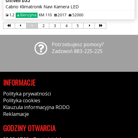
Cabrio Klimatronik Navi Kamera LED
1.2
Benzyna
KM 110
2017
52000
1
2
3
4
5
Potrzebujesz pomocy?
Zadzwoń 883-225-225
INFORMACJE
Polityka prywatności
Polityka cookies
Klauzula informacyjna RODO
Reklamacje
GODZINY OTWARCIA