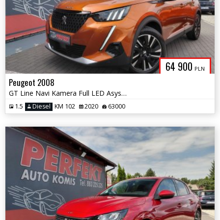
64 900
PLN
Peugeot 2008
GT Line Navi Kamera Full LED Asystent pasa
1.5
Diesel
KM 102
2020
63000