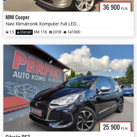
36 900
PLN
MINI Cooper
Navi Klimatronik Komputer Full LED PDC
1.5
Diesel
KM 116
2018
141000
25 900
PLN
Citroën DS3