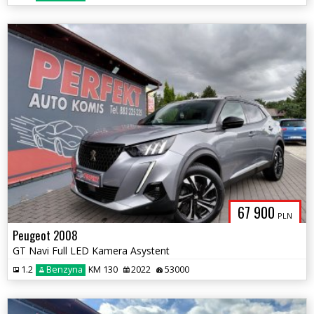
67 900
PLN
Peugeot 2008
GT Navi Full LED Kamera Asystent
1.2
Benzyna
KM 130
2022
53000