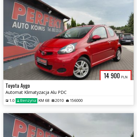
14 900
PLN
Toyota Aygo
Automat Klimatyzacja Alu PDC
1.0
Benzyna
KM 68
2010
156000