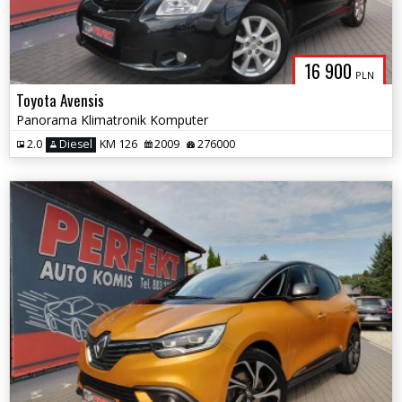
16 900
PLN
Toyota Avensis
Panorama Klimatronik Komputer
2.0
Diesel
KM 126
2009
276000