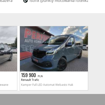
a
s
a
ż
e
r
a
I
s
o
f
i
x
(
p
u
n
k
t
y
m
o
c
o
w
a
n
i
a
f
o
t
e
l
i
k
a
d
z
i
e
c
i
ę
c
159 900
PLN
Renault Trafic
zewane
Kamper Full LED Automat Webasto Hak