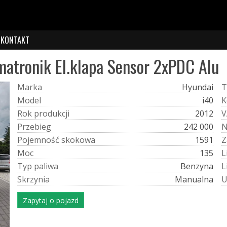
KONTAKT
matronik El.klapa Sensor 2xPDC Alu
M
a
r
k
a
Hyundai
T
M
o
d
e
l
i40
K
R
o
k
p
r
o
d
u
k
c
j
i
2012
V
P
r
z
e
b
i
e
g
242 000
P
o
j
e
m
n
o
ś
ć
s
k
o
k
o
w
a
1591
Z
M
o
c
135
L
T
y
p
p
a
l
i
w
a
Benzyna
L
S
k
r
z
y
n
i
a
Manualna
Zapytaj o pojazd