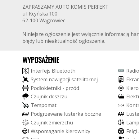
ZAPRASZAMY AUTO KOMIS PERFEKT
ul. Kcyńska 100
62-100 Wągrowiec
Niniejsze ogłoszenie jest wyłącznie informacją ha
błędy lub nieaktualność ogłoszenia.
WYPOSAŻENIE
I
n
t
e
r
f
e
j
s
B
l
u
e
t
o
o
t
h
R
a
d
i
S
y
s
t
e
m
n
a
w
i
g
a
c
j
i
s
a
t
e
l
i
t
a
r
n
e
j
E
k
r
a
P
o
d
ł
o
k
i
e
t
n
i
k
i
-
p
r
z
ó
d
K
i
e
r
o
C
z
u
j
n
i
k
d
e
s
z
c
z
u
E
l
e
k
t
T
e
m
p
o
m
a
t
K
o
n
t
P
o
d
g
r
z
e
w
a
n
e
l
u
s
t
e
r
k
a
b
o
c
z
n
e
L
u
s
t
C
z
u
j
n
i
k
z
m
i
e
r
z
c
h
u
L
a
m
W
s
p
o
m
a
g
a
n
i
e
k
i
e
r
o
w
n
i
c
y
F
e
l
g
i