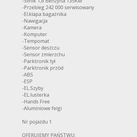
-Silnik 1,6 Benzyna 135KM
-Przebieg 242 000 serwisowany
-El.klapa bagażnika
-Nawigacja
-Kamera
-Komputer
-Tempomat
-Sensor deszczu
-Sensor zmierzchu
-Parktronik tył
-Parktronik przód
-ABS
-ESP
-EL.Szyby
-EL.lusterka
-Hands Free
-Aluminiowe felgi
Nr pojazdu 1
OFERUJEMY PAŃSTWU: