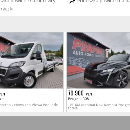
s
z
k
a
p
o
w
i
e
t
r
z
n
a
k
i
e
r
o
w
c
y
P
o
d
u
s
z
k
a
p
o
w
i
e
t
r
z
n
a
p
e
r
a
c
z
k
i
79 900
PLN
PLN
xer
Peugeot 308
imatronik Nowa zabudowa Poduszki
180 KM Automat Navi Kamera Podgr
fotele