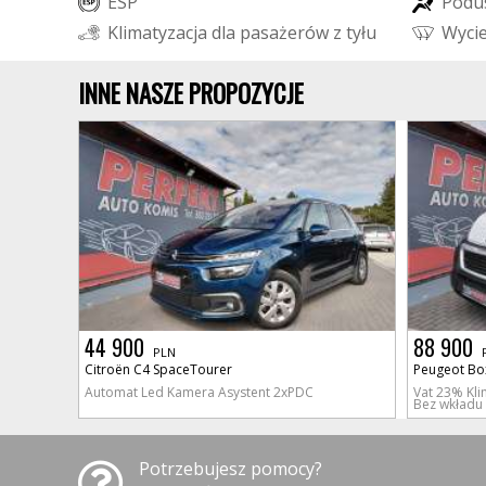
E
S
P
P
o
d
u
K
l
i
m
a
t
y
z
a
c
j
a
d
l
a
p
a
s
a
ż
e
r
ó
w
z
t
y
ł
u
W
y
c
i
INNE NASZE PROPOZYCJE
44 900
88 900
PLN
Citroën C4 SpaceTourer
Peugeot Bo
Automat Led Kamera Asystent 2xPDC
Vat 23% Kl
Bez wkładu
Potrzebujesz pomocy?