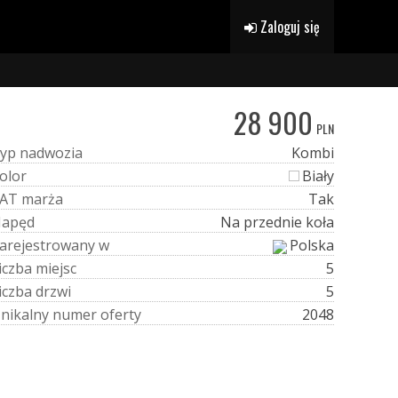
Zaloguj się
28 900
PLN
y
p
n
a
d
w
o
z
i
a
Kombi
o
l
o
r
Biały
A
T
m
a
r
ż
a
Tak
N
a
p
ę
d
Na przednie koła
a
r
e
j
e
s
t
r
o
w
a
n
y
w
Polska
i
c
z
b
a
m
i
e
j
s
c
5
i
c
z
b
a
d
r
z
w
i
5
U
n
i
k
a
l
n
y
n
u
m
e
r
o
f
e
r
t
y
2048