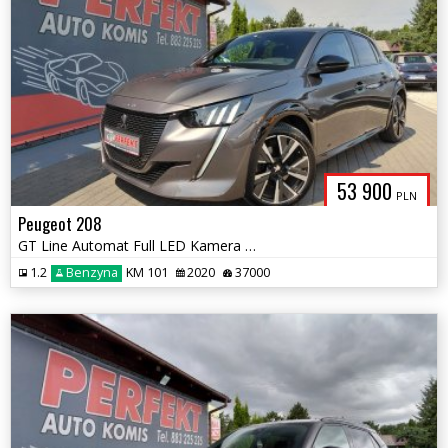
53 900
PLN
Peugeot 208
GT Line Automat Full LED Kamera Asystent prowadzenia
1.2
Benzyna
KM 101
2020
37000