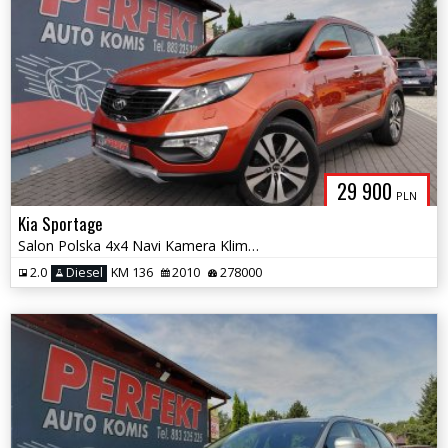
29 900
PLN
Kia Sportage
Salon Polska 4x4 Navi Kamera Klimatronik
2.0
Diesel
KM 136
2010
278000