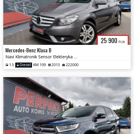
25 900
PLN
Mercedes-Benz Klasa B
Navi Klimatronik Sensor Elekteryka 2xPDC Tempomat Alu
1.5
Diesel
KM 109
2013
222000