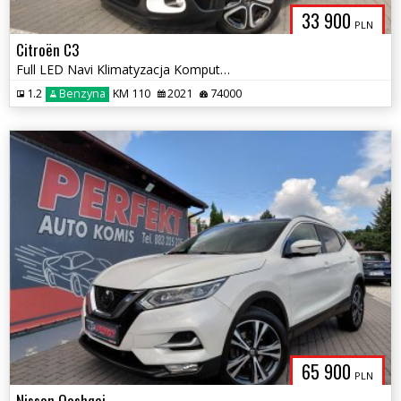
33 900
PLN
Citroën C3
Full LED Navi Klimatyzacja Komputer Tempomat
1.2
Benzyna
KM 110
2021
74000
65 900
PLN
Nissan Qashqai