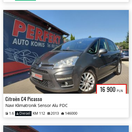
16 900
PLN
Citroën C4 Picasso
Navi Klimatronik Sensor Alu PDC
1.6
Diesel
KM 112
2013
146000