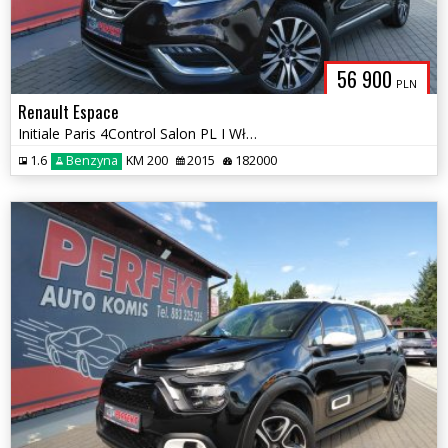
56 900
PLN
Renault Espace
Initiale Paris 4Control Salon PL I Właściciel Serwis Bezwypadek
1.6
Benzyna
KM 200
2015
182000