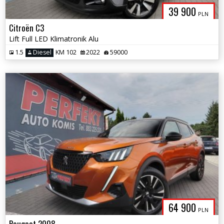
39 900
PLN
Citroën C3
Lift Full LED Klimatronik Alu
1.5
Diesel
KM 102
2022
59000
64 900
PLN
Peugeot 2008