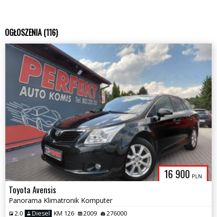
OGŁOSZENIA (116)
16 900
PLN
Toyota Avensis
Panorama Klimatronik Komputer
2.0
Diesel
KM 126
2009
276000