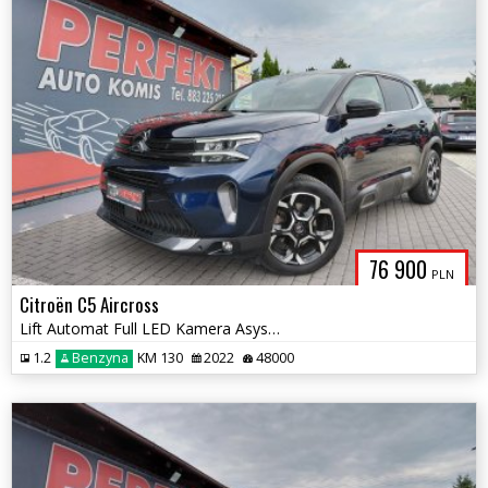
76 900
PLN
Citroën C5 Aircross
Lift Automat Full LED Kamera Asystent Radar
1.2
Benzyna
KM 130
2022
48000