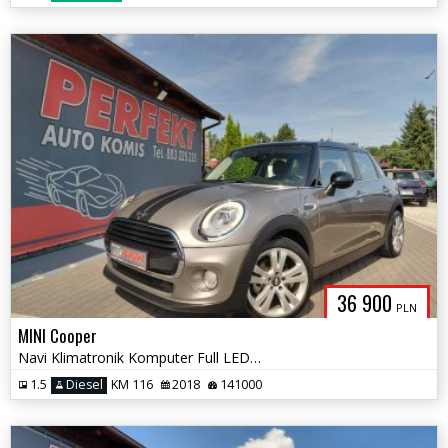
36 900
PLN
MINI Cooper
Navi Klimatronik Komputer Full LED PDC
1.5
Diesel
KM 116
2018
141000