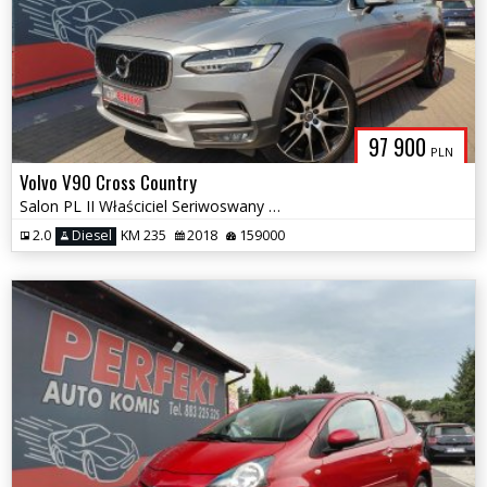
97 900
PLN
Volvo V90 Cross Country
Salon PL II Właściciel Seriwoswany Bezwypadkowy
2.0
Diesel
KM 235
2018
159000