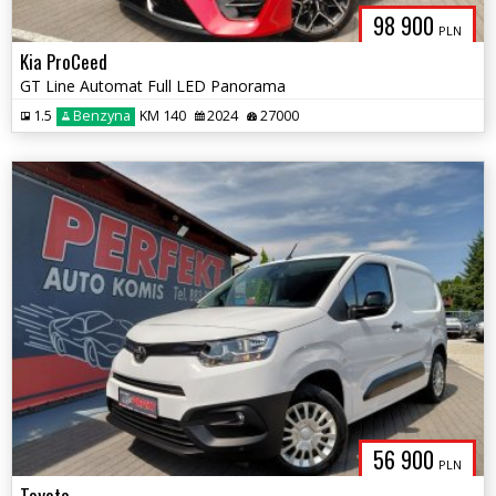
98 900
PLN
Kia ProCeed
GT Line Automat Full LED Panorama
1.5
Benzyna
KM 140
2024
27000
56 900
PLN
Toyota