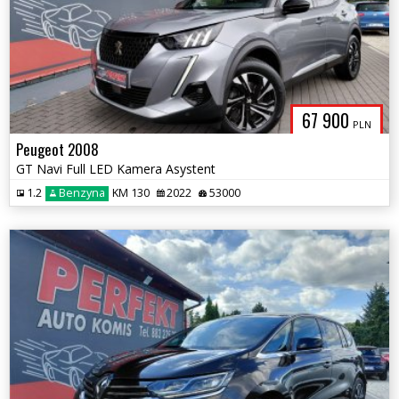
67 900
PLN
Peugeot 2008
GT Navi Full LED Kamera Asystent
1.2
Benzyna
KM 130
2022
53000