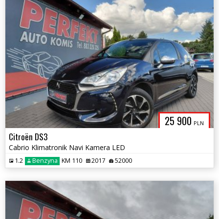
25 900
PLN
Citroën DS3
Cabrio Klimatronik Navi Kamera LED
1.2
Benzyna
KM 110
2017
52000