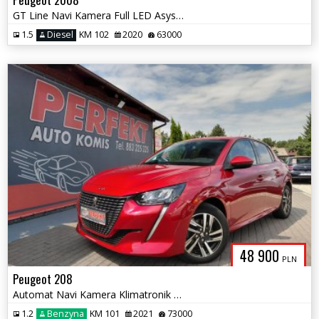
GT Line Navi Kamera Full LED Asystent pasa
1.5
Diesel
KM 102
2020
63000
48 900
PLN
Peugeot 208
Automat Navi Kamera Klimatronik PDC Alu
1.2
Benzyna
KM 101
2021
73000