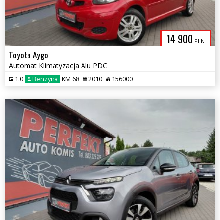
14 900
PLN
Toyota Aygo
Automat Klimatyzacja Alu PDC
1.0
Benzyna
KM 68
2010
156000