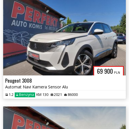
69 900
PLN
Peugeot 3008
Automat Navi Kamera Sensor Alu
1.2
Benzyna
KM 130
2021
86000