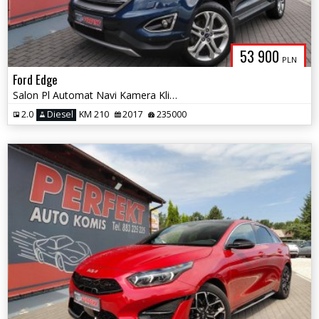
53 900
PLN
Ford Edge
Salon Pl Automat Navi Kamera Klimatronik El.klapa Sensor PDC Hak Alu
2.0
Diesel
KM 210
2017
235000