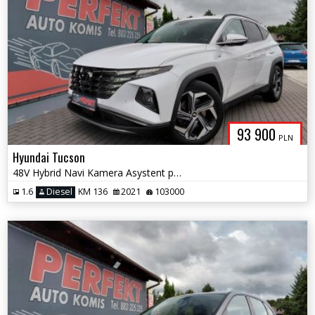
93 900
PLN
Hyundai Tucson
48V Hybrid Navi Kamera Asystent pasa
1.6
Diesel
KM 136
2021
103000