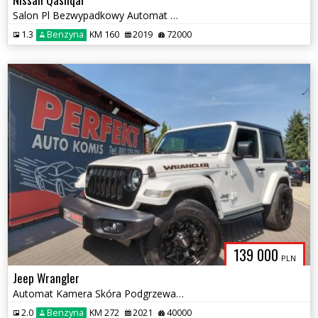
Salon Pl Bezwypadkowy Automat Navi Kamera Sensor Elektryka 2xPDC Alu
1.3
Benzyna
KM 160
2019
72000
139 000
PLN
Jeep Wrangler
Automat Kamera Skóra Podgrzewane fotele
2.0
Benzyna
KM 272
2021
40000