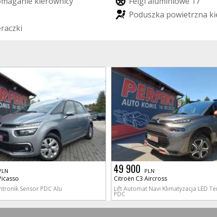
o
m
a
g
a
n
i
e
k
i
e
r
o
w
n
i
c
y
F
e
l
g
i
a
l
u
m
i
n
i
o
w
e
1
7
P
o
d
u
s
z
k
a
p
o
w
i
e
t
r
z
n
a
k
i
e
r
a
c
z
k
i
49 900
PLN
PLN
Picasso
Citroën C3 Aircross
imtronik Sensor PDC Alu
Lift Automat Navi Klimatyzacja LED 
PDC