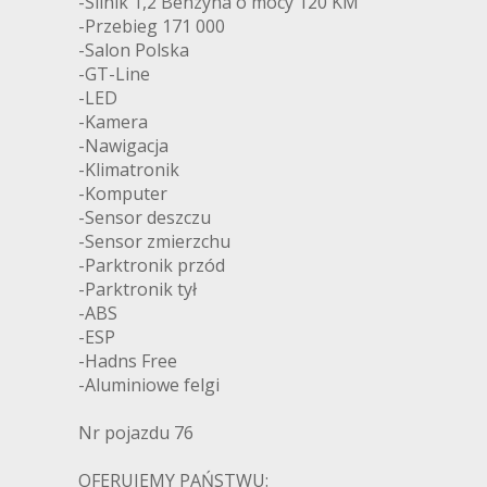
-Silnik 1,2 Benzyna o mocy 120 KM
-Przebieg 171 000
-Salon Polska
-GT-Line
-LED
-Kamera
-Nawigacja
-Klimatronik
-Komputer
-Sensor deszczu
-Sensor zmierzchu
-Parktronik przód
-Parktronik tył
-ABS
-ESP
-Hadns Free
-Aluminiowe felgi
Nr pojazdu 76
OFERUJEMY PAŃSTWU: