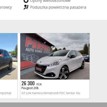
O
p
o
n
y
w
i
e
l
o
s
e
z
o
n
o
w
e
e
r
o
w
c
y
P
o
d
u
s
z
k
a
p
o
w
i
e
t
r
z
n
a
p
a
s
a
ż
e
r
a
26 300
PLN
Peugeot 208
Tempomat
GT Line Kamera Klimatronik PDC Sensor Alu