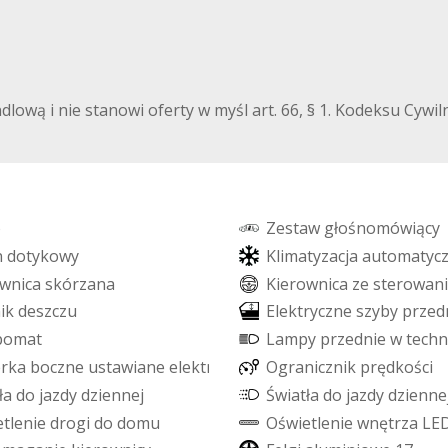
ndlową i nie stanowi oferty w myśl art. 66, § 1. Kodeksu Cyw
o
Z
e
s
t
a
w
g
ł
o
ś
n
o
m
ó
w
i
ą
c
y
n
d
o
t
y
k
o
w
y
K
l
i
m
a
t
y
z
a
c
j
a
a
u
t
o
m
a
t
y
c
w
n
i
c
a
s
k
ó
r
z
a
n
a
K
i
e
r
o
w
n
i
c
a
z
e
s
t
e
r
o
w
a
n
i
n
i
k
d
e
s
z
c
z
u
E
l
e
k
t
r
y
c
z
n
e
s
z
y
b
y
p
r
z
e
d
p
o
m
a
t
L
a
m
p
y
p
r
z
e
d
n
i
e
w
t
e
c
h
n
e
r
k
a
b
o
c
z
n
e
u
s
t
a
w
i
a
n
e
e
l
e
k
t
r
y
c
z
n
i
e
O
g
r
a
n
i
c
z
n
i
k
p
r
ę
d
k
o
ś
c
i
ł
a
d
o
j
a
z
d
y
d
z
i
e
n
n
e
j
Ś
w
i
a
t
ł
a
d
o
j
a
z
d
y
d
z
i
e
n
n
e
e
t
l
e
n
i
e
d
r
o
g
i
d
o
d
o
m
u
O
ś
w
i
e
t
l
e
n
i
e
w
n
ę
t
r
z
a
L
E