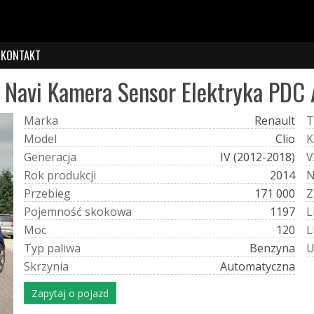
KONTAKT
 Navi Kamera Sensor Elektryka PDC 
M
a
r
k
a
Renault
T
M
o
d
e
l
Clio
K
G
e
n
e
r
a
c
j
a
IV (2012-2018)
V
R
o
k
p
r
o
d
u
k
c
j
i
2014
P
r
z
e
b
i
e
g
171 000
Z
P
o
j
e
m
n
o
ś
ć
s
k
o
k
o
w
a
1197
L
M
o
c
120
L
T
y
p
p
a
l
i
w
a
Benzyna
S
k
r
z
y
n
i
a
Automatyczna
Zapytaj o pojazd