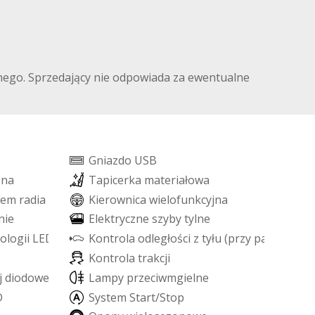
ilnego. Sprzedający nie odpowiada za ewentualne
G
n
i
a
z
d
o
U
S
B
z
n
a
T
a
p
i
c
e
r
k
a
m
a
t
e
r
i
a
ł
o
w
a
e
m
r
a
d
i
a
K
i
e
r
o
w
n
i
c
a
w
i
e
l
o
f
u
n
k
c
y
j
n
a
n
i
e
E
l
e
k
t
r
y
c
z
n
e
s
z
y
b
y
t
y
l
n
e
o
l
o
g
i
i
L
E
D
K
o
n
t
r
o
l
a
o
d
l
e
g
ł
o
ś
c
i
z
t
y
ł
u
(
p
r
z
y
p
a
r
k
o
w
a
n
i
K
o
n
t
r
o
l
a
t
r
a
k
c
j
i
j
d
i
o
d
o
w
e
L
E
D
L
a
m
p
y
p
r
z
e
c
i
w
m
g
i
e
l
n
e
D
S
y
s
t
e
m
S
t
a
r
t
/
S
t
o
p