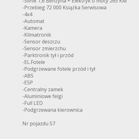
-Silnik 1,6 Benzyna + Elektryk o mocy 265 KM
-Przebieg 72 000 Książka Serwisowa
-4x4
-Automat
-Kamera
-Klimatronik
-Sensor deszczu
-Sensor zmierzchu
-Parktronik tył i przód
-EL.Fotele
-Podgrzewane fotele przód i tył
-ABS
-ESP
-Centralny zamek
-Aluminiowe felgi
-Full LED
-Podgrzewana kierownica
Nr pojazdu 57