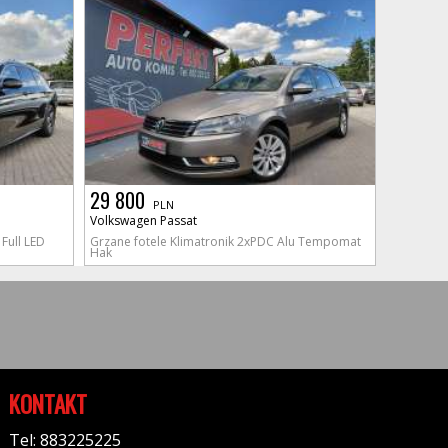
29 800
PLN
Volkswagen Passat
Full LED
Grzane fotele Klimatronik 2xPDC Alu Tempomat
Hak
KONTAKT
Tel: 883225225