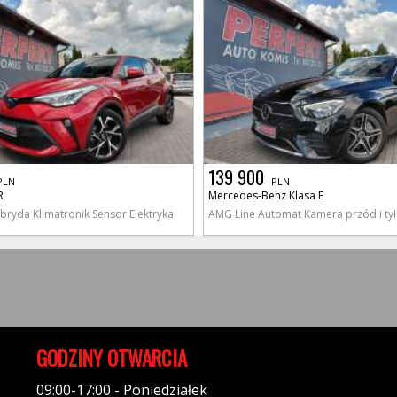
139 900
PLN
PLN
R
Mercedes-Benz Klasa E
ryda Klimatronik Sensor Elektryka
AMG Line Automat Kamera przód i tył 
GODZINY OTWARCIA
09:00-17:00 - Poniedziałek