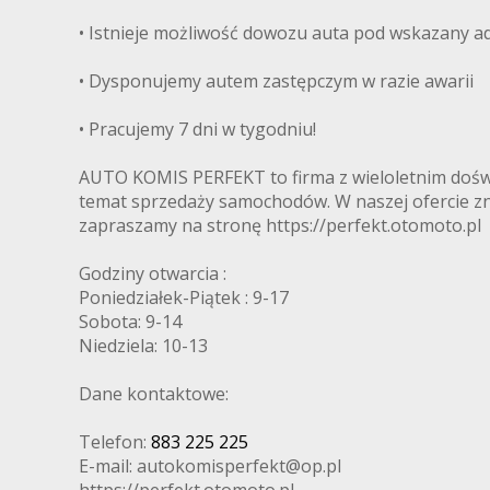
• Istnieje możliwość dowozu auta pod wskazany ad
• Dysponujemy autem zastępczym w razie awarii
• Pracujemy 7 dni w tygodniu!
AUTO KOMIS PERFEKT to firma z wieloletnim dośw
temat sprzedaży samochodów. W naszej ofercie z
zapraszamy na stronę https://perfekt.otomoto.pl
Godziny otwarcia :
Poniedziałek-Piątek : 9-17
Sobota: 9-14
Niedziela: 10-13
Dane kontaktowe:
Telefon:
883 225 225
E-mail: autokomisperfekt@op.pl
https://perfekt.otomoto.pl