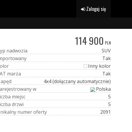
Zaloguj się
114 900
PLN
y
p
n
a
d
w
o
z
i
a
SUV
m
p
o
r
t
o
w
a
n
y
Tak
o
l
o
r
Inny kolor
A
T
m
a
r
ż
a
Tak
N
a
p
ę
d
4x4 (dołączany automatycznie)
a
r
e
j
e
s
t
r
o
w
a
n
y
w
Polska
i
c
z
b
a
m
i
e
j
s
c
5
i
c
z
b
a
d
r
z
w
i
5
U
n
i
k
a
l
n
y
n
u
m
e
r
o
f
e
r
t
y
2091