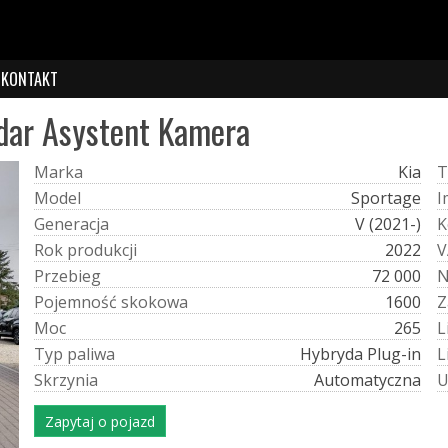
KONTAKT
dar Asystent Kamera
M
a
r
k
a
Kia
T
M
o
d
e
l
Sportage
I
G
e
n
e
r
a
c
j
a
V (2021-)
K
R
o
k
p
r
o
d
u
k
c
j
i
2022
V
P
r
z
e
b
i
e
g
72 000
P
o
j
e
m
n
o
ś
ć
s
k
o
k
o
w
a
1600
Z
M
o
c
265
L
T
y
p
p
a
l
i
w
a
Hybryda Plug-in
L
S
k
r
z
y
n
i
a
Automatyczna
Zapytaj o pojazd