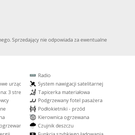
ilnego. Sprzedający nie odpowiada za ewentualne
R
a
d
i
o
o
w
e
u
r
z
ą
d
z
e
ń
S
y
s
t
e
m
n
a
w
i
g
a
c
j
i
s
a
t
e
l
i
t
a
r
n
e
j
z
n
a
:
3
s
t
r
e
f
o
w
a
T
a
p
i
c
e
r
k
a
m
a
t
e
r
i
a
ł
o
w
a
o
w
c
y
P
o
d
g
r
z
e
w
a
n
y
f
o
t
e
l
p
a
s
a
ż
e
r
a
n
e
P
o
d
ł
o
k
i
e
t
n
i
k
i
-
p
r
z
ó
d
n
a
K
i
e
r
o
w
n
i
c
a
o
g
r
z
e
w
a
n
a
o
g
r
z
e
w
a
n
i
a
C
z
u
j
n
i
k
d
e
s
z
c
z
u
e
r
g
i
i
F
u
n
k
c
j
a
s
z
y
b
k
i
e
g
o
ł
a
d
o
w
a
n
i
a