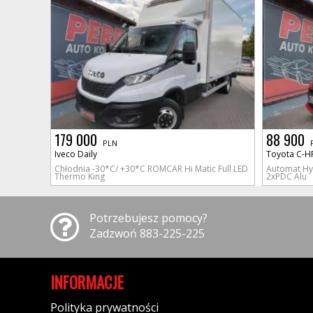
179 000
88 900
PLN
Iveco Daily
Toyota C-H
Chłodnia -30*C/ +30*C ROMCAR Hi Matic Full LED
Automat Hyb
Thermo King
2xPDC Alu
Potrzebujesz pomocy?
Zadzwoń 883-225-225
INFORMACJE
Polityka prywatności